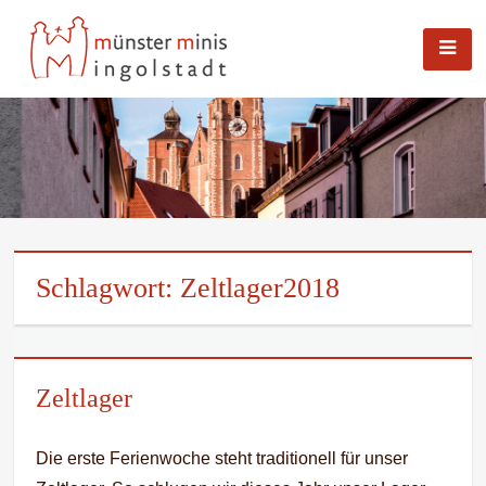
Skip
MÜNSTERMINISTRANTEN INGOLSTADT |
to
MUENSTER-INGOLSTADT.DE
content
Schlagwort:
Zeltlager2018
Zeltlager
Die erste Ferienwoche steht traditionell für unser